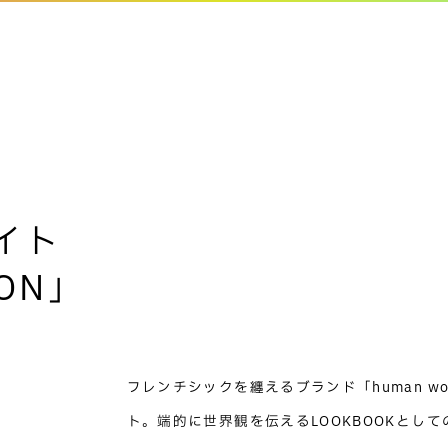
サイト
ION」
フレンチシックを纏えるブランド「human woma
ト。端的に世界観を伝えるLOOKBOOKとし